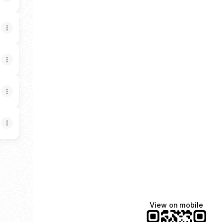
pp
ail
elo X
View on mobile