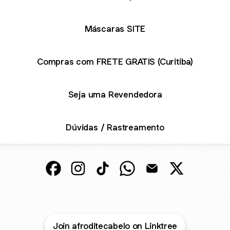
Máscaras SITE
Compras com FRETE GRATIS (Curitiba)
Seja uma Revendedora
Dúvidas / Rastreamento
@afroditecabelo Facebook
@afroditecabelo Instagram
@afroditecabelo TikTok
@afroditecabelo WhatsA
@afroditecabelo Em
@afroditecab
Join afroditecabelo on Linktree