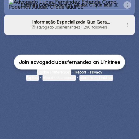
Entenda Como Podemos Ajudar. Clique aqui 👇🏻
Informação Especializada Que Gera
Segurança. Clique aqui 👇🏻
advogadolucasfernandez ‧ 298 followers
Join advogadolucasfernandez on Linktree
Cookie Preferences
•
Report
•
Privacy
Explore
•
About this account
•
More from Linktree