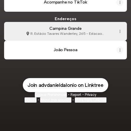
Acompanhe no TikTok
Endereços
Campina Grande
R. Estácio Tavares Wanderley, 265 - Estacao
Velha, Campina Grande
João Pessoa
Join advdanieldalonio on Linktree
Cookie Preferences
•
Report
•
Privacy
Explore
•
About this account
•
More from Linktree