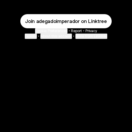
Join adegadoimperador on Linktree
Cookie Preferences
•
Report
•
Privacy
Explore
•
About this account
•
More from Linktree