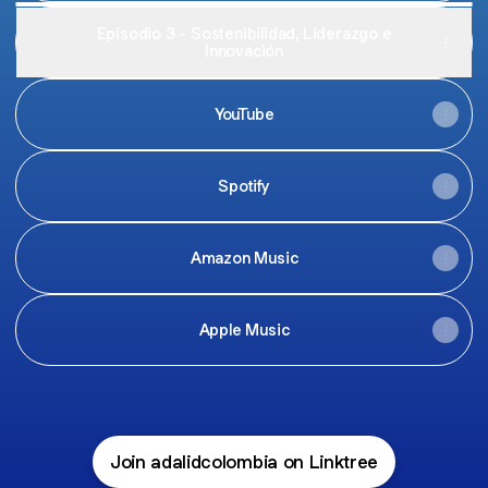
Episodio
Episodio
1
2
Episodio 3 - Sostenibilidad, Liderazgo e
-
-
Innovación
TopSkills
Liderazgo
Club
Femenino,
Comunicación
YouTube
&
Política
Spotify
Amazon Music
Apple Music
Join adalidcolombia on Linktree