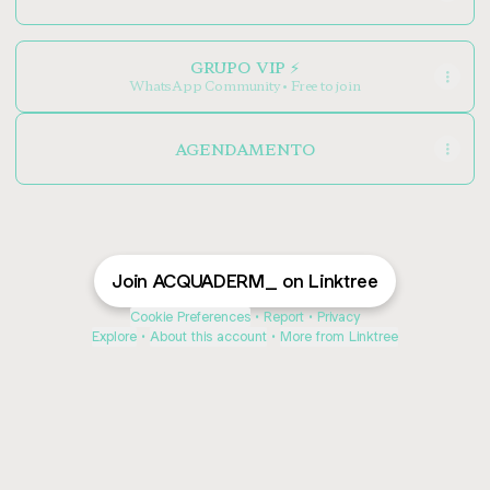
GRUPO VIP ⚡️
WhatsApp Community • Free to join
AGENDAMENTO
Join ACQUADERM_ on Linktree
Cookie Preferences
•
Report
•
Privacy
Explore
•
About this account
•
More from Linktree