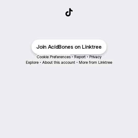
@AcidBones777 TikTok
Join AcidBones on Linktree
Cookie Preferences
•
Report
•
Privacy
Explore
•
About this account
•
More from Linktree