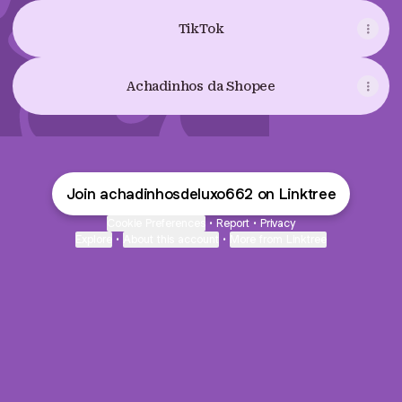
TikTok
Achadinhos da Shopee
Join achadinhosdeluxo662 on Linktree
Cookie Preferences
•
Report
•
Privacy
Explore
•
About this account
•
More from Linktree