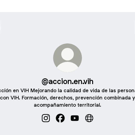
@accion.en.vih
ción en VIH Mejorando la calidad de vida de las perso
con VIH. Formación, derechos, prevención combinada y
acompañamiento territorial.
@accion.en.vih Instagram
@accion.en.vih Facebook
@accion.en.vih YouTube
@accion.en.vih Web