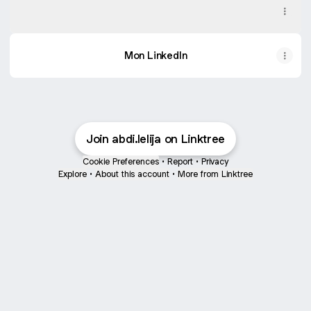
Mon CV
PDF
·
Document
Mon LinkedIn
Join abdi.lelija on Linktree
Cookie Preferences
•
Report
•
Privacy
Explore
•
About this account
•
More from Linktree