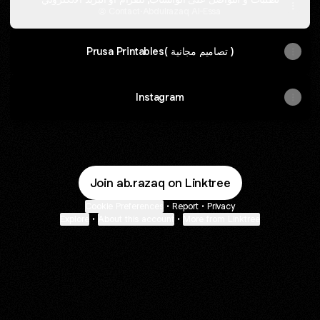
Contact
·
Abdulrazaq Al-Essa
Prusa Printables( تصاميم مجانية )
Instagram
Join ab.razaq on Linktree
Cookie Preferences
•
Report
•
Privacy
Explore
•
About this account
•
More from Linktree