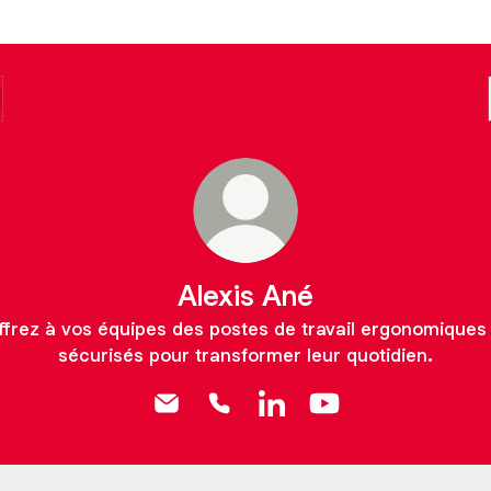
Alexis Ané
ffrez à vos équipes des postes de travail ergonomiques 
sécurisés pour transformer leur quotidien.
Alexis Ané Email
Alexis Ané Phone
Alexis Ané LinkedIn
Alexis Ané YouTube