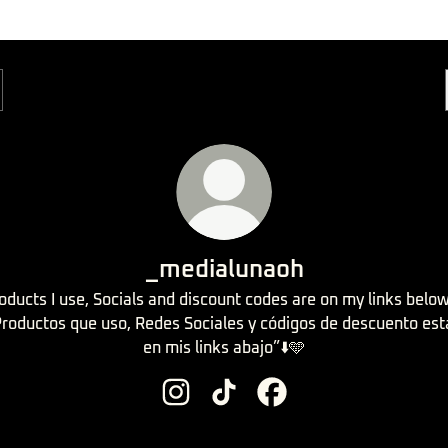
_medialunaoh
oducts I use, Socials and discount codes are on my links below
Productos que uso, Redes Sociales y códigos de descuento est
en mis links abajo”⬇️🩵
_medialunaoh Instagram
_medialunaoh TikTok
_medialunaoh Facebook