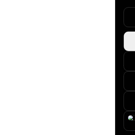
TikTo