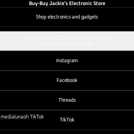
Buy-Buy Jackie’s Electronic Store
Shop electronics and gadgets
Comfrt VIRAL HOODIE discount code (Código
descuento): Jackie16860
Instagram
Facebook
Threads
k
TikTok