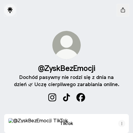
@ZyskBezEmocji
Dochód pasywny nie rodzi się z dnia na
dzień 🌿 Uczę cierpliwego zarabiania online.
@ZyskBezEmocji Instagram
@ZyskBezEmocji TikTok
@ZyskBezEmocji Face
TikTok
TikTok