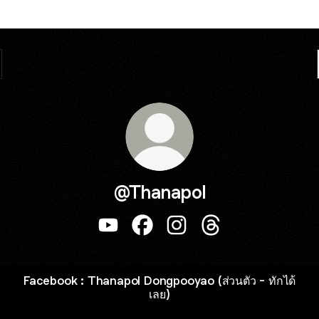
@Thanapol
@Thanapol YouTube
@Thanapol Facebook
@Thanapol Instagram
@Thanapol Thread
Facebook : Thanapol Dongpooyao (ส่วนตัว - ทักได้
เลย)