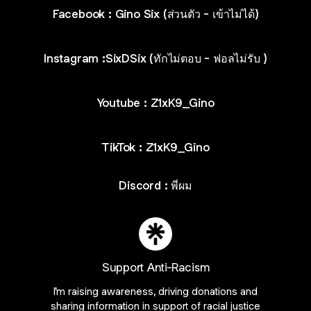
Facebook : Gino Six (ส่วนตัว - เข้าไม่ได้)
Instagram :SixDSix (ทักไม่ตอบ - ฟอลไม่รับ )
Youtube : Z1xK9_Gino
TikTok : Z1xK9_Gino
Discord : พี่ผม
Discord Server • Free to join
Support Anti-Racism
Join Z1xK9Gino on Linktree
I'm raising awareness, driving donations and
ie Preferences
•
Report
•
Privacy
•
Explore
•
About this account
•
More from Lin
sharing information in support of racial justice