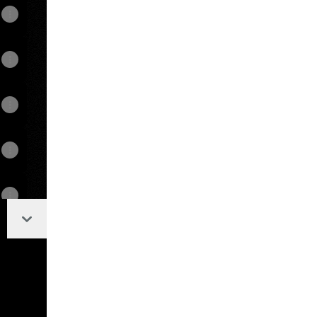
Collapse
View on mobile
ktree