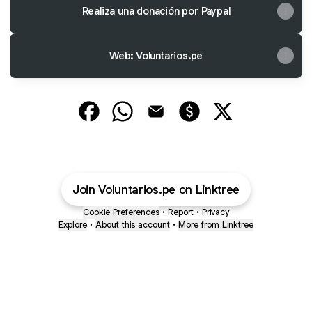
Realiza una donación por Paypal
Web: Voluntarios.pe
@VOLUNTARIOS.PE Facebook
@VOLUNTARIOS.PE WhatsApp
@VOLUNTARIOS.PE Email
@VOLUNTARIOS.PE Pa
@VOLUNTARIOS
Join Voluntarios.pe on Linktree
Cookie Preferences
•
Report
•
Privacy
Explore
•
About this account
•
More from Linktree