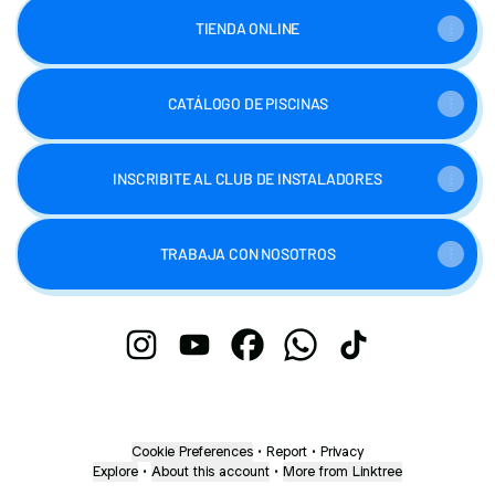
TIENDA ONLINE
CATÁLOGO DE PISCINAS
INSCRIBITE AL CLUB DE INSTALADORES
TRABAJA CON NOSOTROS
Vital Servicios Instagram
Vital Servicios YouTube
Vital Servicios Facebook
Vital Servicios WhatsApp
Vital Servicios Tik
Cookie Preferences
•
Report
•
Privacy
Explore
•
About this account
•
More from Linktree