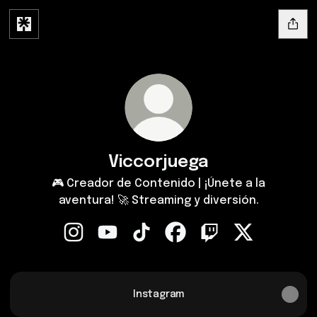
Viccorjuega
🎮 Creador de Contenido | ¡Únete a la
aventura! 🚀 Streaming y diversión.
Viccorjuega Instagram
Viccorjuega YouTube
Viccorjuega TikTok
Viccorjuega Facebook
Viccorjuega Twitch
Viccorjuega X
Twitch
Twitch
·
Viccorjuega
Instagram