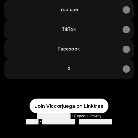
YouTube
TikTok
Facebook
X
Join Viccorjuega on Linktree
Cookie Preferences
•
Report
•
Privacy
Explore
•
About this account
•
More from Linktree