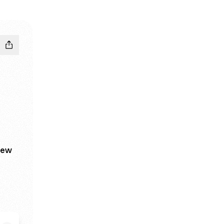
New
nstagram