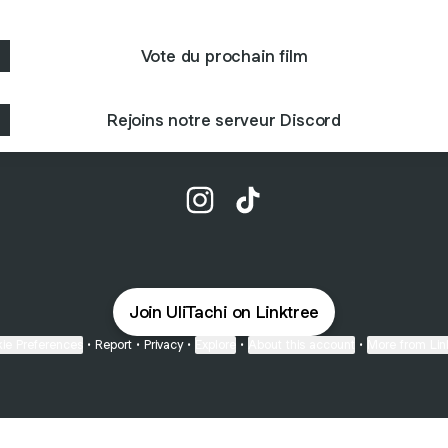
Vote du prochain film
Rejoins notre serveur Discord
@les_spots_de_pene Instagra
@les_spots_de_pene Tik
Join UliTachi on Linktree
ie Preferences
•
Report
•
Privacy
•
Explore
•
About this account
•
More from Lin