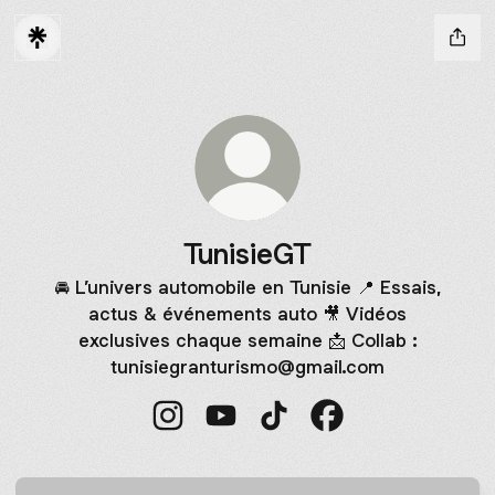
TunisieGT
🚘 L’univers automobile en Tunisie 📍 Essais,
actus & événements auto 🎥 Vidéos
exclusives chaque semaine 📩 Collab :
tunisiegranturismo@gmail.com
TunisieGT Instagram
TunisieGT YouTube
TunisieGT TikTok
TunisieGT Faceboo
YouTube