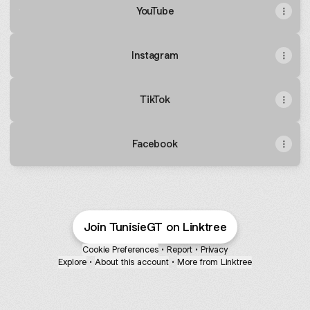
YouTube
Instagram
TikTok
Facebook
Join TunisieGT on Linktree
Cookie Preferences
•
Report
•
Privacy
Explore
•
About this account
•
More from Linktree