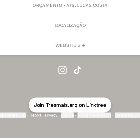
ORÇAMENTO - Arq. LUCAS COSTA
LOCALIZAÇÃO
WEBSITE 3 +
@Tresmais.arq Instagram
@Tresmais.arq TikTok
Join Tresmais.arq on Linktree
ie Preferences
•
Report
•
Privacy
•
Explore
•
About this account
•
More from Lin