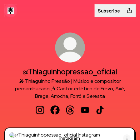
Subscribe
@Thiaguinhopressao_oficial
🎤 Thiaguinho Pressão | Músico e compositor
pernambucano 🎶 Cantor eclético de Frevo, Axé,
Brega, Arrocha, Forró e Seresta
@Thiaguinhopressao_oficial Instagram
@Thiaguinhopressao_oficial Faceboo
@Thiaguinhopressao_oficial Th
@Thiaguinhopressao_ofi
@Thiaguinhopress
Instagram
Instagram