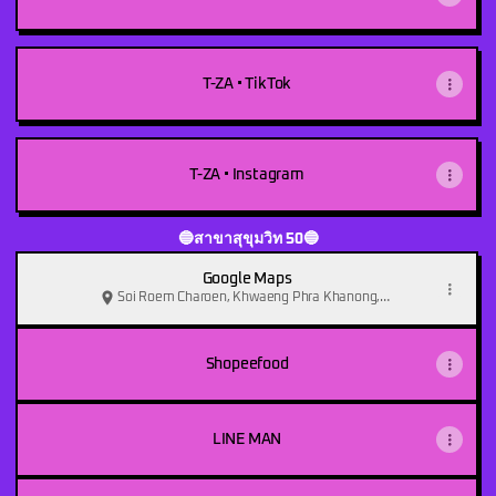
T-ZA • TikTok
T-ZA • Instagram
🔵สาขาสุขุมวิท 50🔵
Google Maps
Soi Roem Charoen, Khwaeng Phra Khanong,
พระโขนง
Shopeefood
LINE MAN