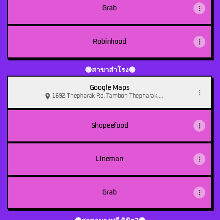
Grab
Robinhood
🟢สาขาสำโรง🟢
Google Maps
1692 Thepharak Rd, Tambon Thepharak,
Amphoe Mueang Samut Prakan
Shopeefood
Lineman
Grab