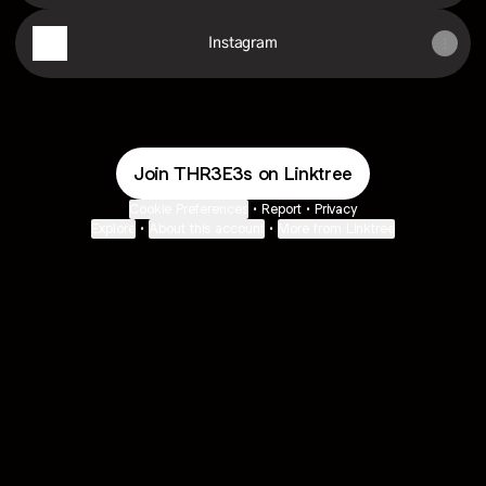
Instagram
Join THR3E3s on Linktree
Cookie Preferences
•
Report
•
Privacy
Explore
•
About this account
•
More from Linktree