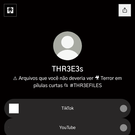
THR3E3s
⚠️ Arquivos que você não deveria ver 🎥 Terror em
pílulas curtas 📂 #THR3EFILES
TikTok
YouTube
YouTube