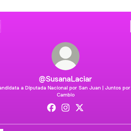
@SusanaLaciar
andidata a Diputada Nacional por San Juan | Juntos por 
Cambio
@SusanaLaciar Facebook
@SusanaLaciar Instagram
@SusanaLaciar X