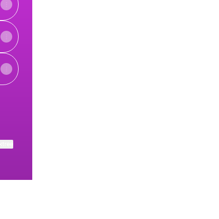
ktree
View on mobile