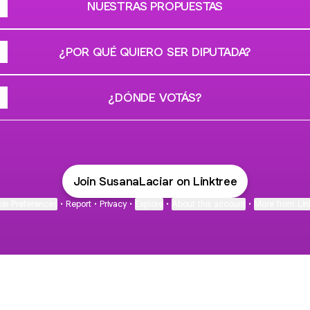
NUESTRAS PROPUESTAS
¿POR QUÉ QUIERO SER DIPUTADA?
¿DÓNDE VOTÁS?
Join SusanaLaciar on Linktree
ie Preferences
•
Report
•
Privacy
•
Explore
•
About this account
•
More from Lin