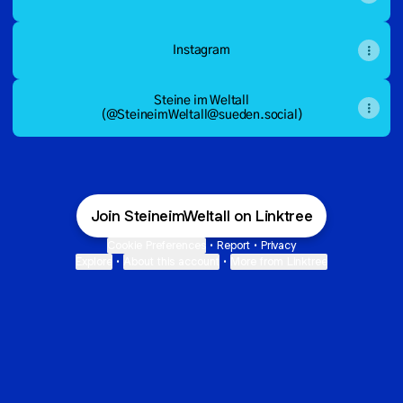
Instagram
Steine im Weltall
(@SteineimWeltall@sueden.social)
Join SteineimWeltall on Linktree
Cookie Preferences
•
Report
•
Privacy
Explore
•
About this account
•
More from Linktree