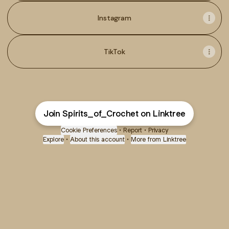
Instagram
TikTok
Join Spirits_of_Crochet on Linktree
Cookie Preferences
•
Report
•
Privacy
Explore
•
About this account
•
More from Linktree