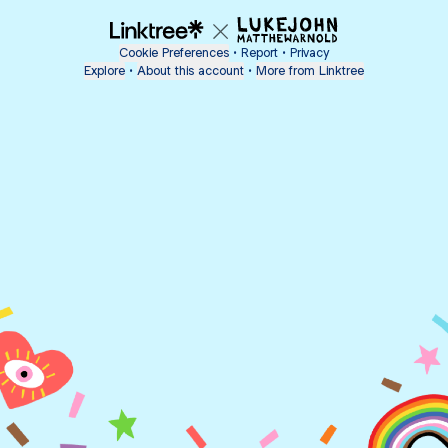
Cookie Preferences
•
Report
•
Privacy
Explore
•
About this account
•
More from Linktree