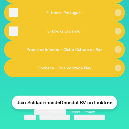
E-books Português
E-books Espanhol
Produtos Infantis - Clube Cultura de Paz
Conheça - Boa Vontade Play
Join SoldadinhosdeDeusdaLBV on Linktree
Cookie Preferences
•
Report
•
Privacy
Explore
•
About this account
•
More from Linktree