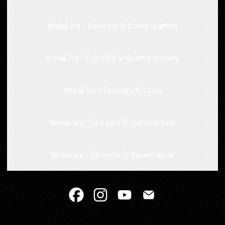
MokaLive - Episodio 3: Cuore in affitto
MokaLive - Episodio 4: Quattro monete
MokaLive - Episodio 5: Linda
MokaLive - Episodio 6: Calice di luna
MokaLive - Episodio 7: Squarciagola
@SognidellAdige Facebook
@SognidellAdige Instagram
@SognidellAdige YouTube
@SognidellAdige Em