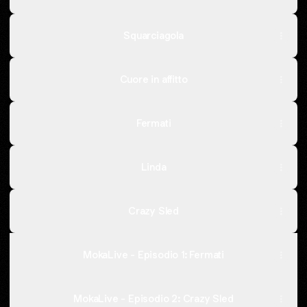
Squarciagola
Cuore in affitto
Fermati
Linda
Crazy Sled
MokaLive - Episodio 1: Fermati
MokaLive - Episodio 2: Crazy Sled