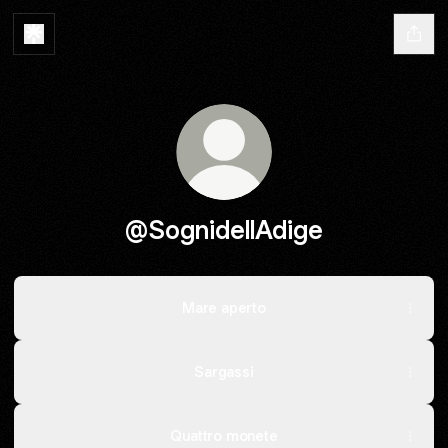
@SognidellAdige
Mare aperto
Sargassi
Quattro monete