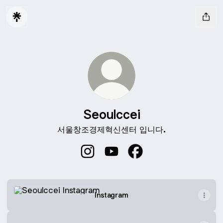
Seoulccei
서울창조경제혁신센터 입니다.
Seoulccei Instagram
Seoulccei YouTube
Seoulccei Facebook
Instagram
Instagram