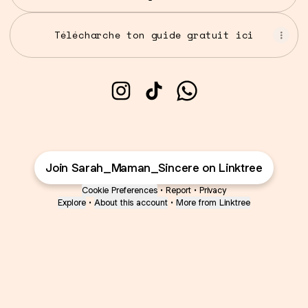
Télécharche ton guide gratuit ici
@Sarah_Maman_Sincere Instag
@Sarah_Maman_Sincere T
@Sarah_Maman_Sinc
Join Sarah_Maman_Sincere on Linktree
Cookie Preferences
•
Report
•
Privacy
Explore
•
About this account
•
More from Linktree