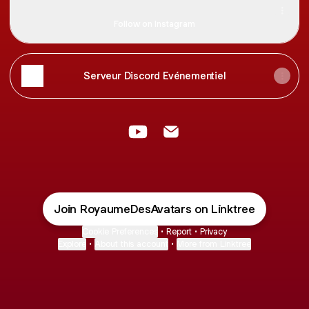
royaume_des_avatars ‧ 386 followers
Follow on Instagram
Serveur Discord Evénementiel
@Royaume_des_Avatars YouTu
@Royaume_des_Avatars E
Join RoyaumeDesAvatars on Linktree
Cookie Preferences
•
Report
•
Privacy
Explore
•
About this account
•
More from Linktree