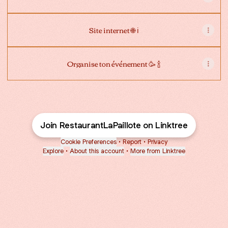
Site internet 🌐 ℹ️
Organise ton événement 🥳 🍾
Join RestaurantLaPaillote on Linktree
Cookie Preferences
•
Report
•
Privacy
Explore
•
About this account
•
More from Linktree