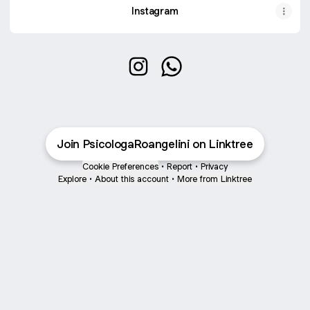
Instagram
Rosângela Agelini Instagram
Rosângela Agelini WhatsA
Join PsicologaRoangelini on Linktree
Cookie Preferences
•
Report
•
Privacy
Explore
•
About this account
•
More from Linktree