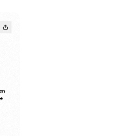
den
de
e
Instagram
rbanos YouTube