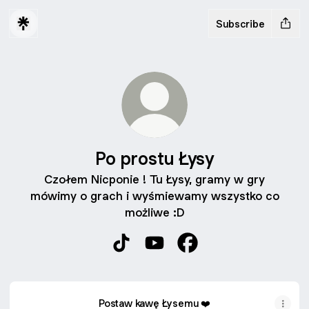
Subscribe
Po prostu Łysy
Czołem Nicponie ! Tu Łysy, gramy w gry
mówimy o grach i wyśmiewamy wszystko co
możliwe :D
Po prostu Łysy TikTok
Po prostu Łysy YouTube
Po prostu Łysy Facebo
Postaw kawę Łysemu ❤️