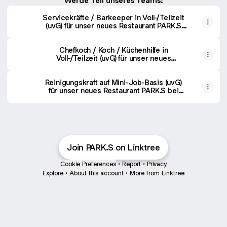
Werde Teil unseres Teams:
Servicekräfte / Barkeeper in Voll-/Teilzeit
(uvG) für unser neues Restaurant PARK.S
bei Cube Bikes | softgarden
Chefkoch / Koch / Küchenhilfe in
Voll-/Teilzeit (uvG) für unser neues
Restaurant PARK.S bei Cube Bikes |
softgarden
Reinigungskraft auf Mini-Job-Basis (uvG)
für unser neues Restaurant PARK.S bei
Cube Bikes | softgarden
Join PARK.S on Linktree
Cookie Preferences
•
Report
•
Privacy
Explore
•
About this account
•
More from Linktree