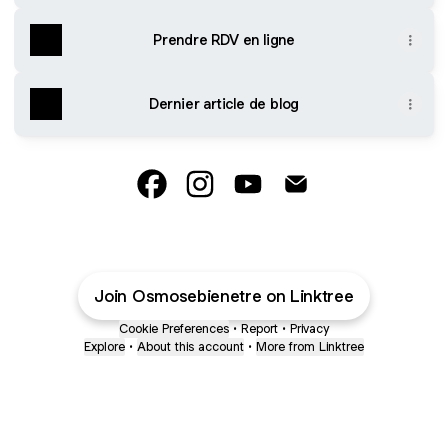
Prendre RDV en ligne
Dernier article de blog
@osmosebienetre Facebook
@osmosebienetre Instagram
@osmosebienetre YouTub
@osmosebienetre E
Join Osmosebienetre on Linktree
Cookie Preferences
•
Report
•
Privacy
Explore
•
About this account
•
More from Linktree