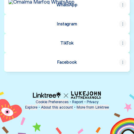
WhatsApp
Instagram
TikTok
Facebook
Cookie Preferences
•
Report
•
Privacy
Explore
•
About this account
•
More from Linktree