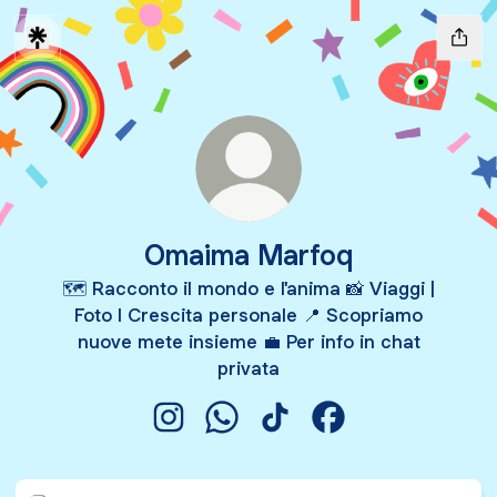
Omaima Marfoq
🗺️ Racconto il mondo e l'anima 📸 Viaggi |
Foto I Crescita personale 📍 Scopriamo
nuove mete insieme 💼 Per info in chat
privata
Omaima Marfoq Instagram
Omaima Marfoq WhatsApp
Omaima Marfoq TikTok
Omaima Marfoq Fa
WhatsApp