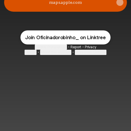
maps.apple.com
Join Oficinadorobinho_ on Linktree
Cookie Preferences
•
Report
•
Privacy
Explore
•
About this account
•
More from Linktree