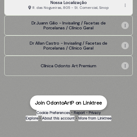
Nossa Localização
R. das Nogueiras, 805 - St. Comercial, Sinop
Dr.Juann Gilio - Invisaling / Facetas de
Porcelanas / Clínico Geral
Dr Allan Castro - Invisaling / Facetas de
Porcelanas / Clínico Geral
Clínica Odonto Art Premium
Join OdontoArtP on Linktree
Cookie Preferences
•
Report
•
Privacy
Explore
•
About this account
•
More from Linktree