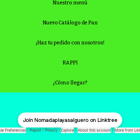
Nuestro menú
Nuevo Catálogo de Pan
¡Haz tu pedido con nosotros!
RAPPI
¿Cómo llegar?
Join Nomadaplayasalguero on Linktree
ie Preferences
•
Report
•
Privacy
•
Explore
•
About this account
•
More from Lin