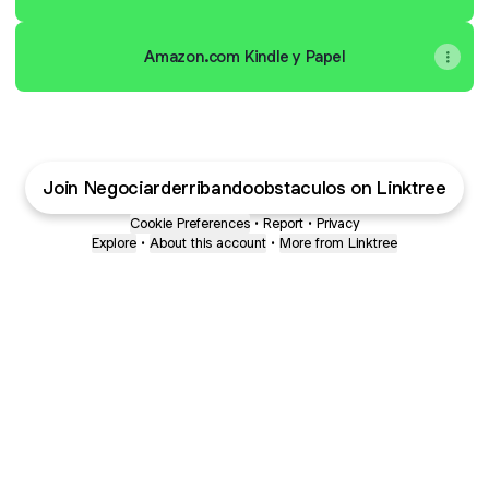
Amazon.com Kindle y Papel
Join Negociarderribandoobstaculos on Linktree
Cookie Preferences
•
Report
•
Privacy
Explore
•
About this account
•
More from Linktree