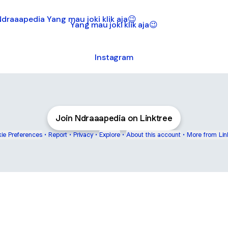
mau joki klik aja😉
Yang mau joki klik aja😉
Instagram
Join Ndraaapedia on Linktree
ie Preferences
•
Report
•
Privacy
•
Explore
•
About this account
•
More from Lin