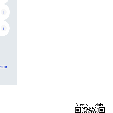
ktree
View on mobile