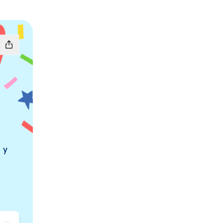
 y
gram
a WhatsApp
s Nana Email