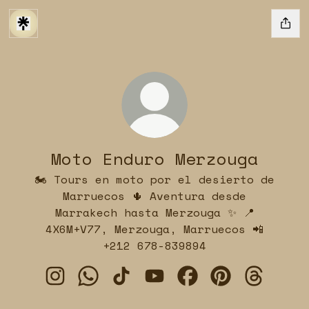
Moto Enduro Merzouga
🏍️ Tours en moto por el desierto de
Marruecos 🌵 Aventura desde
Marrakech hasta Merzouga ✨ 📍
4X6M+V77, Merzouga, Marruecos 📲
+212 678-839894
Moto Enduro Merzouga Instagram
Moto Enduro Merzouga WhatsApp
Moto Enduro Merzouga TikTok
Moto Enduro Merzouga Y
Moto Enduro Merzo
Moto Enduro 
Moto End