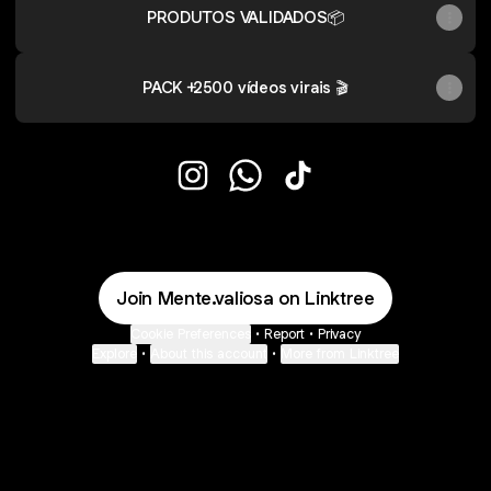
PRODUTOS VALIDADOS📦
PACK +2500 vídeos virais 🎬
DARK Instagram
DARK WhatsApp
DARK TikTok
Join Mente.valiosa on Linktree
Cookie Preferences
•
Report
•
Privacy
Explore
•
About this account
•
More from Linktree