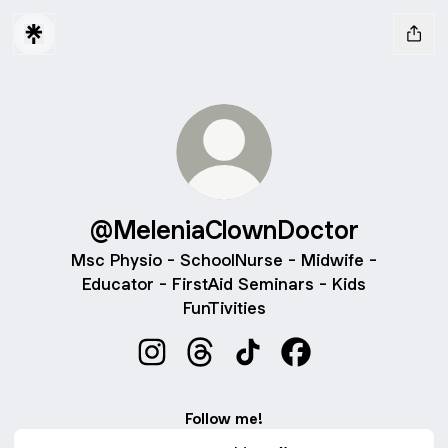
@MeleniaClownDoctor
Msc Physio - SchoolNurse - Midwife -
Educator - FirstAid Seminars - Kids
FunTivities
@MeleniaClownDoctor Instagram
@MeleniaClownDoctor Threads
@MeleniaClownDoctor Ti
@MeleniaClownDoc
Follow me!